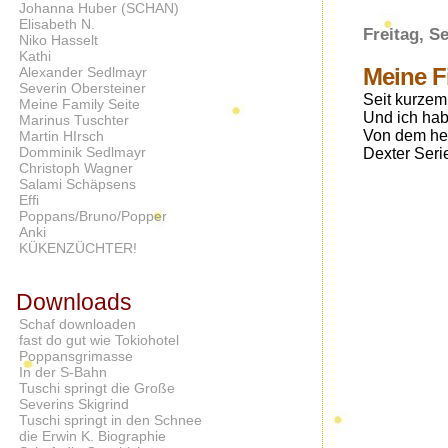
Johanna Huber (SCHAN)
Elisabeth N.
Freitag, S
Niko Hasselt
Kathi
Meine F
Alexander Sedlmayr
Severin Obersteiner
Seit kurzem
Meine Family Seite
Und ich hab
Marinus Tuschter
Von dem her
Martin HIrsch
Domminik Sedlmayr
Dexter Serie
Christoph Wagner
Salami Schäpsens
Effi
Poppans/Bruno/Popper
Anki
KÜKENZÜCHTER!
Downloads
Schaf downloaden
fast do gut wie Tokiohotel
Poppansgrimasse
In der S-Bahn
Tuschi springt die Große
Severins Skigrind
Tuschi springt in den Schnee
die Erwin K. Biographie