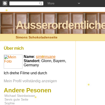
Ausserordentliche
Simons Schokoladenseite
Über mich
Name
:
simonruane
Standort:
Glonn, Bayern,
Germany
Ich drehe Filme und durch
Mein Profil vollständig anzeigen
Andere Pesonen
Michael Steinbeisser
Sevis gute Seite
Sophie