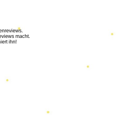
enreviews.
reviews macht.
ert ihn!